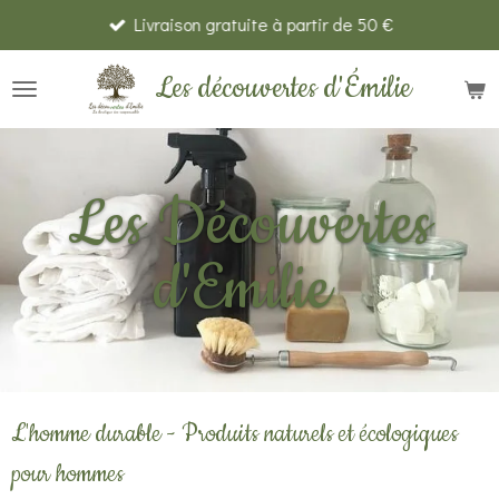
Livraison gratuite à partir de 50 €
Passer
au
Les découvertes d'Émilie
contenu
principal
Les Découvertes
d'Emilie
L'homme durable - Produits naturels et écologiques
pour hommes