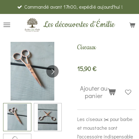
Commandé avant 17h00, expédié aujourd'hui !
Passer
au
Les découvertes d'Émilie
contenu
principal
Ciseaux
15,90 €
Ajouter au
panier
Les ciseaux ✂️ pour barbe
et moustache sont
l'accessoire indispensable