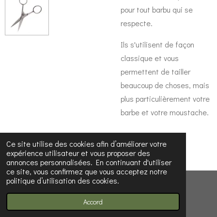
pour tout barbu qui se
respecte.
Ils s'utilisent de façon
classique et vous
permettent de tailler
beaucoup de choses, mais
plus particulièrement votre
barbe et votre moustache.
Ce site utilise des cookies afin d’améliorer votre
expérience utilisateur et vous proposer des
annonces personnalisées. En continuant d'utiliser
ce site, vous confirmez que vous acceptez notre
politique d’utilisation des cookies.
© 2023 - 2026 Les Découvertes d'Émilie
Propulsé par
Webador
Accord