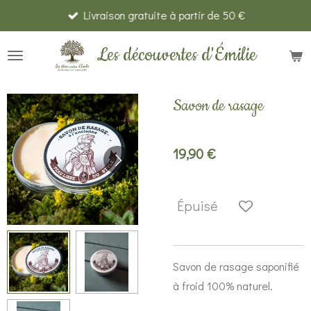
Livraison gratuite à partir de 50 €
Passer
au
Les découvertes d'Émilie
contenu
principal
Savon de rasage
19,90 €
Épuisé
Savon de rasage saponifié
à froid 100% naturel.