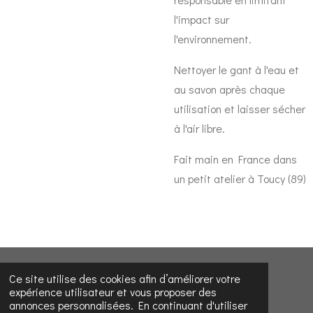
l'impact sur
l'environnement.
Nettoyer le gant à l'eau et
au savon après chaque
utilisation et laisser sécher
à l'air libre.
Fait main en France dans
un petit atelier à Toucy (89)
© 2023 - 2026 Les Découvertes d'Émilie
Ce site utilise des cookies afin d’améliorer votre
expérience utilisateur et vous proposer des
Propulsé par
Webador
annonces personnalisées. En continuant d'utiliser