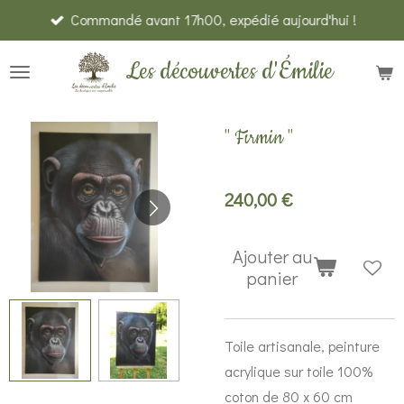
Commandé avant 17h00, expédié aujourd'hui !
Passer
au
Les découvertes d'Émilie
contenu
principal
" Firmin "
240,00 €
Ajouter au
panier
Toile artisanale, peinture
acrylique sur toile 100%
coton de 80 x 60 cm