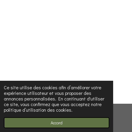
Ce site utilise des cookies afin d’améliorer votre
expérience utilisateur et vous proposer des
annonces personnalisées. En continuant d'utiliser
ce site, vous confirmez que vous acceptez notre
politique d’utilisation des cookies.
© 2023 - 2026 Les Découvertes d'Émilie
Propulsé par
Webador
Accord