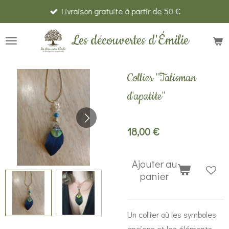
Livraison gratuite à partir de 50 €
Passer
au
Les découvertes d'Émilie
contenu
principal
Collier "Talisman
d'apatite"
18,00 €
Ajouter au
panier
Un collier où les symboles
anciens et les éléments