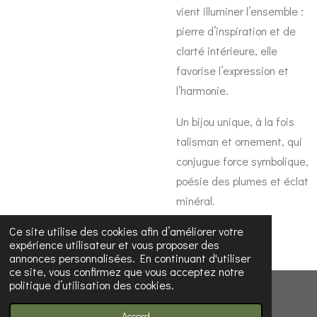
vient illuminer l’ensemble :
pierre d’inspiration et de
clarté intérieure, elle
favorise l’expression et
l’harmonie.
Un bijou unique, à la fois
talisman et ornement, qui
conjugue force symbolique,
poésie des plumes et éclat
minéral.
Ce site utilise des cookies afin d’améliorer votre
expérience utilisateur et vous proposer des
annonces personnalisées. En continuant d'utiliser
ce site, vous confirmez que vous acceptez notre
politique d’utilisation des cookies.
© 2023 - 2026 Les Découvertes d'Émilie
Propulsé par
Webador
Accord