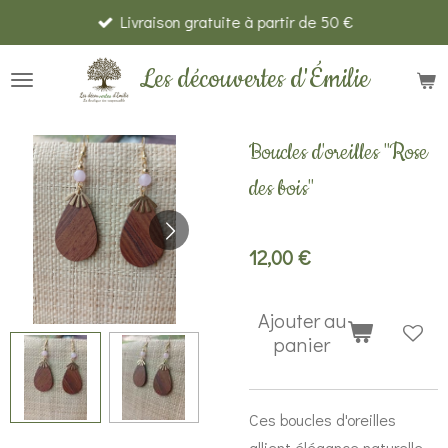
Livraison gratuite à partir de 50 €
Passer
au
Les découvertes d'Émilie
contenu
principal
Boucles d'oreilles "Rose
des bois"
12,00 €
Ajouter au
panier
Ces boucles d'oreilles
allient élégance naturelle